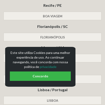
Recife / PE
BOA VIAGEM
Florianópolis / SC
FLORIANÓPOLIS
Manaus / AM
Este site utiliza Cookies para uma melhor
experiência de uso. Ao continuar
MANAUS
navegando, você concorda com nossa
política de
privacidade
Salvador / BA
Concordo
VALE DO OGUNJÁ
Lisboa / Portugal
LISBOA