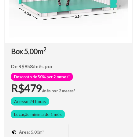
2
Box 5,00m
De R$958/mês por
Desconto de 50% por 2 meses*
R$479
/mês por 2 meses*
Acesso 24 horas
Locação mínima de 1 mês
2
Área:
5.00m