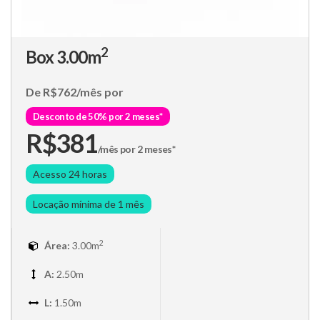
2
Box 3.00m
De R$762/mês por
Desconto de 50% por 2 meses*
R$381
/mês por 2 meses*
Acesso 24 horas
Locação mínima de 1 mês
2
Área:
3.00m
A:
2.50m
L:
1.50m