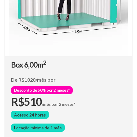
2
Box 6,00m
De R$1020/mês por
Desconto de 50% por 2 meses*
R$510
/mês por 2 meses*
Acesso 24 horas
Locação mínima de 1 mês