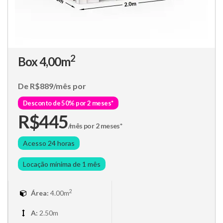
2
Box 4,00m
De R$889/mês por
Desconto de 50% por 2 meses*
R$445
/mês por 2 meses*
Acesso 24 horas
Locação mínima de 1 mês
2
Área:
4.00m
A:
2.50m