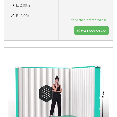
L:
2.00m
P:
2.00m
Apenas locação mensal
FALE CONOSCO