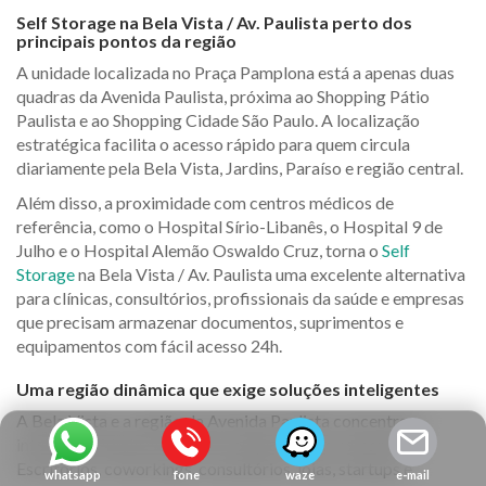
Self Storage na Bela Vista / Av. Paulista perto dos
principais pontos da região
A unidade localizada no Praça Pamplona está a apenas duas
quadras da Avenida Paulista, próxima ao Shopping Pátio
Paulista e ao Shopping Cidade São Paulo. A localização
estratégica facilita o acesso rápido para quem circula
diariamente pela Bela Vista, Jardins, Paraíso e região central.
Além disso, a proximidade com centros médicos de
referência, como o Hospital Sírio-Libanês, o Hospital 9 de
Julho e o Hospital Alemão Oswaldo Cruz, torna o
Self
Storage
na Bela Vista / Av. Paulista uma excelente alternativa
para clínicas, consultórios, profissionais da saúde e empresas
que precisam armazenar documentos, suprimentos e
equipamentos com fácil acesso 24h.
Uma região dinâmica que exige soluções inteligentes
A Bela Vista e a região da Avenida Paulista concentram
intensa atividade econômica, empresarial e comercial.
Escritórios, coworkings, consultórios, lojas, startups e
whatsapp
fone
waze
e-mail