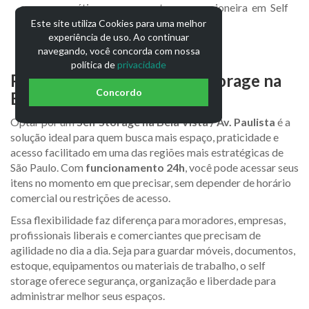
segura e prática os seus pertences na pioneira em Self
Storage.
Este site utiliza Cookies para uma melhor
experiência de uso. Ao continuar
navegando, você concorda com nossa
política de
privacidade
Por que escolher um Self Storage na
Concordo
Bela Vista / Av. Paulista?
Optar por um
Self Storage na Bela Vista / Av. Paulista
é a
solução ideal para quem busca mais espaço, praticidade e
acesso facilitado em uma das regiões mais estratégicas de
São Paulo. Com
funcionamento 24h
, você pode acessar seus
itens no momento em que precisar, sem depender de horário
comercial ou restrições de acesso.
Essa flexibilidade faz diferença para moradores, empresas,
profissionais liberais e comerciantes que precisam de
agilidade no dia a dia. Seja para guardar móveis, documentos,
estoque, equipamentos ou materiais de trabalho, o self
storage oferece segurança, organização e liberdade para
administrar melhor seus espaços.