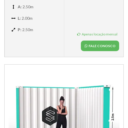
A:
2.50m
L:
2.00m
P:
2.50m
Apenas locação mensal
FALE CONOSCO