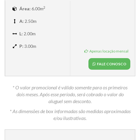
2
Área:
6.00m
A:
2.50m
L:
2.00m
P:
3.00m
Apenas locação mensal
FALE CONOSCO
* O valor promocional é válido somente para os primeiros
dois meses. Após esse período, será cobrado o valor do
aluguel sem desconto.
* As dimensões de box informadas são medidas aproximadas
e/ou ilustrativas.