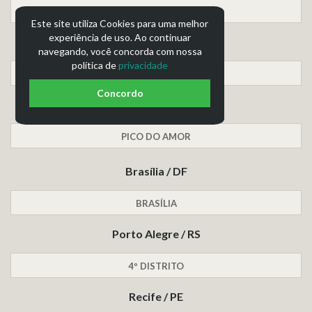
CENTRO
Este site utiliza Cookies para uma melhor
experiência de uso. Ao continuar
Fortaleza / CE
navegando, você concorda com nossa
política de
privacidade
PAPICU
Concordo
Cuiabá / MT
PICO DO AMOR
Brasília / DF
BRASÍLIA
Porto Alegre / RS
4º DISTRITO
Recife / PE