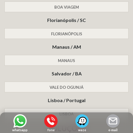
BOA VIAGEM
Florianópolis / SC
FLORIANÓPOLIS
Manaus / AM
MANAUS
Salvador / BA
VALE DO OGUNJÁ
Lisboa / Portugal
LISBOA
SOLUÇÕES
whatsapp
fone
waze
e-mail