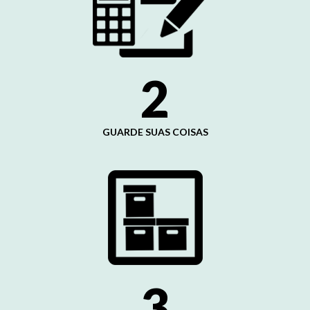
2
GUARDE SUAS COISAS
3