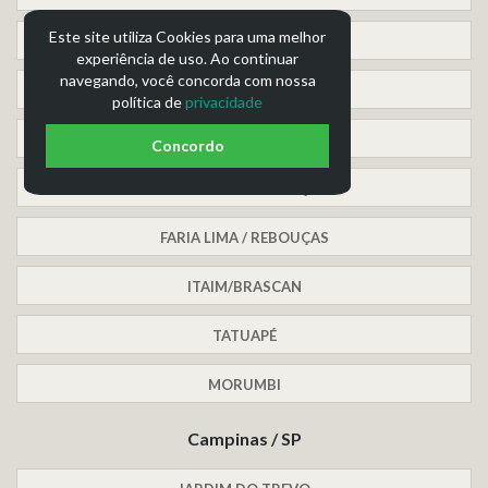
Este site utiliza Cookies para uma melhor
PARAÍSO
experiência de uso. Ao continuar
navegando, você concorda com nossa
SANTO AMARO
política de
privacidade
PINHEIROS / PEDROSO
Concordo
PINHEIROS / FRADIQUE
FARIA LIMA / REBOUÇAS
ITAIM/BRASCAN
TATUAPÉ
MORUMBI
Campinas / SP