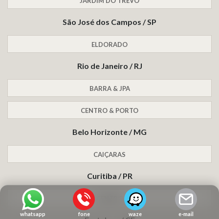
JARDIM DO TREVO
São José dos Campos / SP
ELDORADO
Rio de Janeiro / RJ
BARRA & JPA
CENTRO & PORTO
Belo Horizonte / MG
CAIÇARAS
Curitiba / PR
CENTRO
whatsapp
fone
waze
e-mail