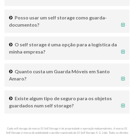
Posso usar um self storage como guarda-
documentos?
O self storage é uma opção para a logística da
minha empresa?
Quanto custa um Guarda Móveis em Santo
Amaro?
Existe algum tipo de seguro para os objetos
guardados num self storage?
Cada self storage da marca SS Self Storage é de propriedade e operação independentes. A marca SS
Self Storage é marca de publicidade e gestão registrada da SS Self Storage A. G. Ltda. Todos os direitos