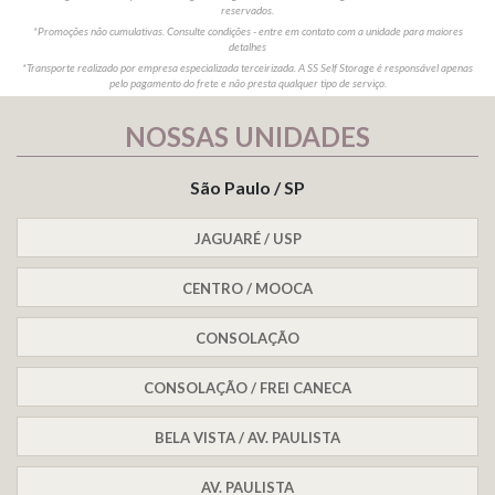
reservados.
*Promoções não cumulativas. Consulte condições - entre em contato com a unidade para maiores
detalhes
*Transporte realizado por empresa especializada terceirizada. A SS Self Storage é responsável apenas
pelo pagamento do frete e não presta qualquer tipo de serviço.
NOSSAS UNIDADES
São Paulo / SP
JAGUARÉ / USP
CENTRO / MOOCA
CONSOLAÇÃO
CONSOLAÇÃO / FREI CANECA
BELA VISTA / AV. PAULISTA
AV. PAULISTA